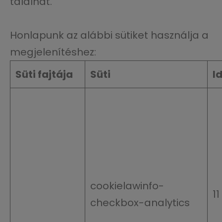
találhat.
Honlapunk az alábbi sütiket használja a
megjelenítéshez:
Süti fajtája
Süti
I
cookielawinfo-
1
checkbox-analytics