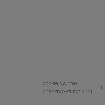
cookielawinfo-
1
checkbox-functional