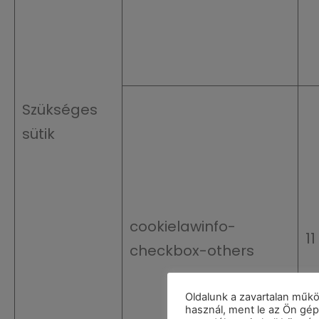
Szükséges
sütik
cookielawinfo-
1
checkbox-others
Oldalunk a zavartalan műkö
használ, ment le az Ön gép