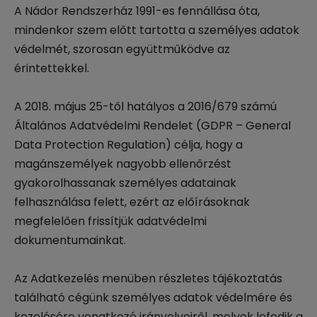
A Nádor Rendszerház 1991-es fennállása óta,
mindenkor szem előtt tartotta a személyes adatok
védelmét, szorosan együttműködve az
érintettekkel.
A 2018. május 25-től hatályos a 2016/679 számú
Általános Adatvédelmi Rendelet (GDPR – General
Data Protection Regulation) célja, hogy a
magánszemélyek nagyobb ellenőrzést
gyakorolhassanak személyes adatainak
felhasználása felett, ezért az előírásoknak
megfelelően frissítjük adatvédelmi
dokumentumainkat.
Az Adatkezelés menüben részletes tájékoztatás
található cégünk személyes adatok védelmére és
kezelésére vonatkozó irányelveiről, melyek lefedik a