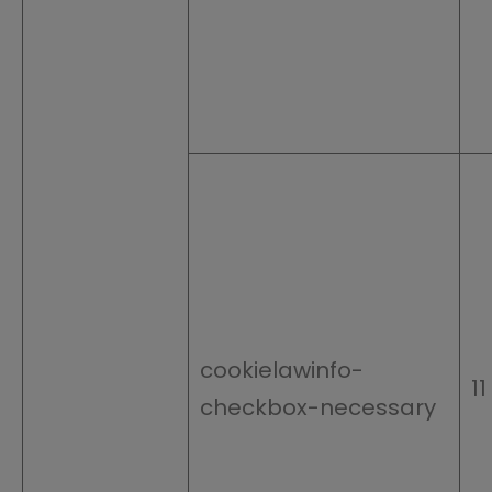
cookielawinfo-
1
checkbox-necessary