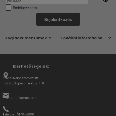
Emlékezz rám
Jogi dokumentumok
További információk
Elérhetőségeink:
Nádor Rendszerház Kft.
1152 Budapest, Telek u. 7-9.
E-mail: info@nador.hu
Telefon: 1/470-5000