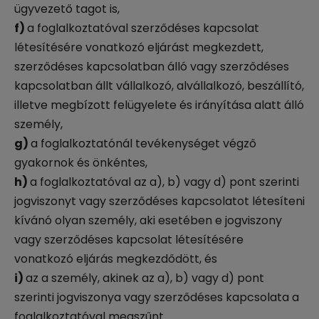
ügyvezető tagot is,
f)
a foglalkoztatóval szerződéses kapcsolat
létesítésére vonatkozó eljárást megkezdett,
szerződéses kapcsolatban álló vagy szerződéses
kapcsolatban állt vállalkozó, alvállalkozó, beszállító,
illetve megbízott felügyelete és irányítása alatt álló
személy,
g)
a foglalkoztatónál tevékenységet végző
gyakornok és önkéntes,
h)
a foglalkoztatóval az a), b) vagy d) pont szerinti
jogviszonyt vagy szerződéses kapcsolatot létesíteni
kívánó olyan személy, aki esetében e jogviszony
vagy szerződéses kapcsolat létesítésére
vonatkozó eljárás megkezdődött, és
i)
az a személy, akinek az a), b) vagy d) pont
szerinti jogviszonya vagy szerződéses kapcsolata a
foglalkoztatóval megszűnt.