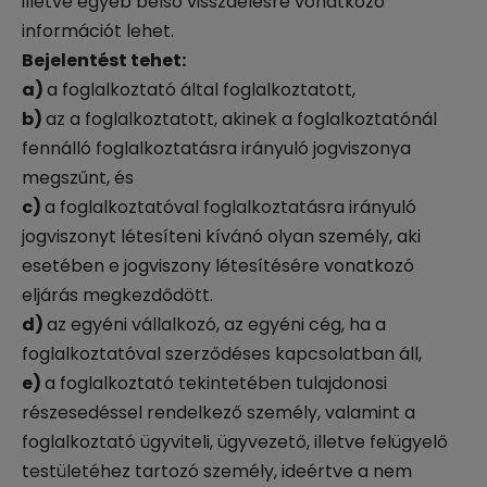
illetve egyéb belső visszaélésre vonatkozó
információt lehet.
Bejelentést tehet:
a)
a foglalkoztató által foglalkoztatott,
b)
az a foglalkoztatott, akinek a foglalkoztatónál
fennálló foglalkoztatásra irányuló jogviszonya
megszűnt, és
c)
a foglalkoztatóval foglalkoztatásra irányuló
jogviszonyt létesíteni kívánó olyan személy, aki
esetében e jogviszony létesítésére vonatkozó
eljárás megkezdődött.
d)
az egyéni vállalkozó, az egyéni cég, ha a
foglalkoztatóval szerződéses kapcsolatban áll,
e)
a foglalkoztató tekintetében tulajdonosi
részesedéssel rendelkező személy, valamint a
foglalkoztató ügyviteli, ügyvezető, illetve felügyelő
testületéhez tartozó személy, ideértve a nem