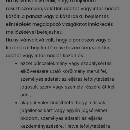
Ha nyilvánvalóvá válik, hogy a bejelentő
rosszhiszeműen, valótlan adatot vagy információt
közölt, a panasz vagy a közérdekű bejelentés
elintézését megalapozó vizsgálatot intézkedés
mellőzésével befejezheti.
Ha nyilvánvalóvá vált, hogy a panaszos vagy a
közérdekű bejelentő rosszhiszeműen, valótlan
adatot vagy információt közölt és
ezzel bűncselekmény vagy szabálysértés
elkövetésére utaló körülmény merül fel,
személyes adatait az eljárás lefolytatására
jogosult szerv vagy személy részére át kell
adni,
alappal valószínűsíthető, hogy másnak
jogellenes kárt vagy egyéb jogsérelmet
okozott, személyes adatait az eljárás
kezdeményezésére, illetve lefolytatására