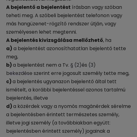
A bejelentő a bejelentést
írásban vagy szóban
teheti meg. A szóbeli bejelentést telefonon vagy
más hangüzenet-rögzítő rendszer útján, vagy
személyesen lehet megtenni.
A bejelentés kivizsgálása mellőzhető
, ha
a)
a bejelentést azonosíthatatlan bejelentő tette
meg,
b)
a bejelentést nem a Tv.
§ (2)
és
(3)
bekezdése
szerint erre jogosult személy tette meg,
c)
a bejelentés ugyanazon bejelentő által tett
ismételt, a korábbi bejelentéssel azonos tartalmú
bejelentés, illetve
d)
a közérdek vagy a nyomós magánérdek sérelme
a bejelentésben érintett természetes személy,
illetve jogi személy (a továbbiakban együtt:
bejelentésben érintett személy) jogainak a