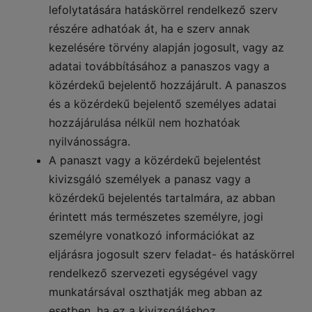
lefolytatására hatáskörrel rendelkező szerv
részére adhatóak át, ha e szerv annak
kezelésére törvény alapján jogosult, vagy az
adatai továbbításához a panaszos vagy a
közérdekű bejelentő hozzájárult. A panaszos
és a közérdekű bejelentő személyes adatai
hozzájárulása nélkül nem hozhatóak
nyilvánosságra.
A panaszt vagy a közérdekű bejelentést
kivizsgáló személyek a panasz vagy a
közérdekű bejelentés tartalmára, az abban
érintett más természetes személyre, jogi
személyre vonatkozó információkat az
eljárásra jogosult szerv feladat- és hatáskörrel
rendelkező szervezeti egységével vagy
munkatársával oszthatják meg abban az
esetben, ha ez a kivizsgáláshoz