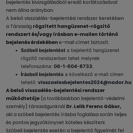
bejelentés kivizsgálásából eredő korlátozásával
nem állna arányban.
A belső visszaélés-bejelentési rendszer keretében
a Társaság
rögzített hangüzenet-rögzítő
rendszert és/vagy
írásban e-mailen történő
bejelenés érdekében
e-mail címet biztosít.
Szóbeli bejelentést
a bejelentő hangüzenet
rögzítő rendszerben tehet melynek
telefonszáma:
06-1-604-8733
.
Írásbeli bejelentés
a következő e-mail címen
visszaelesbejelentes2024@nador.hu
tehető:
A belső visszaélés-bejelentési rendszer
működtetője
(a továbbiakban bejelentő-védelmi
személy) társaságunknál
Dr. Lelik Ferenc Gábor,
aki a szóbeli bejelentés írásba foglalása során teljes
és pontos jegyzőkönyvet köteles készíteni.
Szóbeli bejelentés esetén a bejelentő figyelmét fel