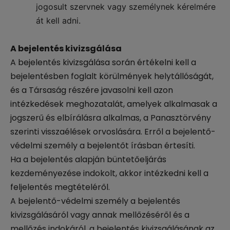
jogosult szervnek vagy személynek kérelmére
át kell adni.
A bejelentés kivizsgálása
A bejelentés kivizsgálása során értékelni kell a
bejelentésben foglalt körülmények helytállóságát,
és a Társaság részére javasolni kell azon
intézkedések meghozatalát, amelyek alkalmasak a
jogszerű és elbírálásra alkalmas, a Panasztörvény
szerinti visszaélések orvoslására. Erről a bejelentő-
védelmi személy a bejelentőt írásban értesíti.
Ha a bejelentés alapján büntetőeljárás
kezdeményezése indokolt, akkor intézkedni kell a
feljelentés megtételéről.
A bejelentő-védelmi személy a bejelentés
kivizsgálásáról vagy annak mellőzéséről és a
mellőzés indokáról, a bejelentés kivizsgálásának az