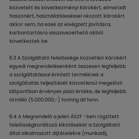
közvetett és következményi károkért, elmaradt
haszonért, használatkieséssel okozott károkért
akkor sem, ha ezek az elvégzett javításra,
karbantartásra visszavezethető okból
következtek be.
6.3 A Szolgáltató felelőssége közvetlen károkért
egyedi megrendelésenként összesen legfeljebb
a szolgáltatással érintett terméknek a
szolgáltatás teljesítését közvetlenül megelőző
időpontban érvényes piaci értéke, de legfeljebb
ötmillió (5.000.000,-) forintig áll fenn.
6.4 A Megrendelő a jelen ÁSZF -ben rögzített
felelősségkorlátozó kikötéseket a Szolgáltató
által alkalmazott díjtételekre (munkadíj,