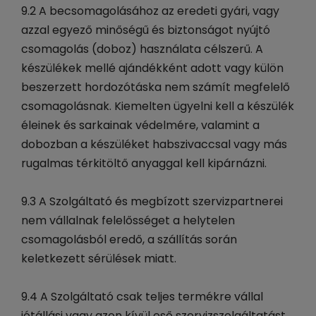
9.2 A becsomagolásához az eredeti gyári, vagy
azzal egyező minőségű és biztonságot nyújtó
csomagolás (doboz) használata célszerű. A
készülékek mellé ajándékként adott vagy külön
beszerzett hordozótáska nem számít megfelelő
csomagolásnak. Kiemelten ügyelni kell a készülék
éleinek és sarkainak védelmére, valamint a
dobozban a készüléket habszivaccsal vagy más
rugalmas térkitöltő anyaggal kell kipárnázni.
9.3 A Szolgáltató és megbízott szervizpartnerei
nem vállalnak felelősséget a helytelen
csomagolásból eredő, a szállítás során
keletkezett sérülések miatt.
9.4 A Szolgáltató csak teljes termékre vállal
jótállási vagy azon kívül eső szervizszolgáltatást.