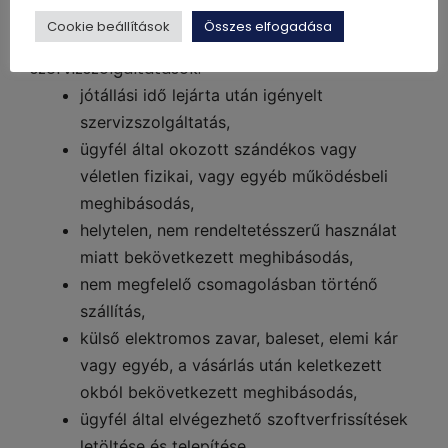
körébe tartoznak kivétel nélkül, de nem
Cookie beállítások
Összes elfogadása
kizárólagosan az alábbi esetekben igényelt
szervizszolgáltatások:
jótállási idő lejárta után igényelt
szervizszolgáltatás,
ügyfél által okozott szándékos vagy
véletlen fizikai, vagy egyéb működésbeli
meghibásodás,
helytelen, nem rendeltetésszerű használat
miatt bekövetkezett meghibásodás,
nem megfelelő csomagolásban történő
szállítás,
külső elektromos zavar, baleset, elemi kár
vagy egyéb, a vásárlás után keletkezett
okból bekövetkezett meghibásodás,
ügyfél által elvégezhető szoftverfrissítések
letöltése és telepítése,