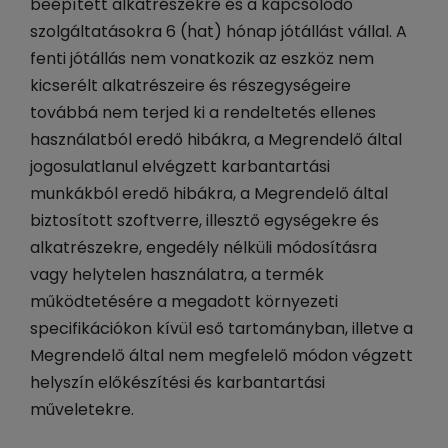
beépített alkatrészekre és a kapcsolódó
szolgáltatásokra 6 (hat) hónap jótállást vállal. A
fenti jótállás nem vonatkozik az eszköz nem
kicserélt alkatrészeire és részegységeire
továbbá nem terjed ki a rendeltetés ellenes
használatból eredő hibákra, a Megrendelő által
jogosulatlanul elvégzett karbantartási
munkákból eredő hibákra, a Megrendelő által
biztosított szoftverre, illesztő egységekre és
alkatrészekre, engedély nélküli módosításra
vagy helytelen használatra, a termék
működtetésére a megadott környezeti
specifikációkon kívül eső tartományban, illetve a
Megrendelő által nem megfelelő módon végzett
helyszín előkészítési és karbantartási
műveletekre.