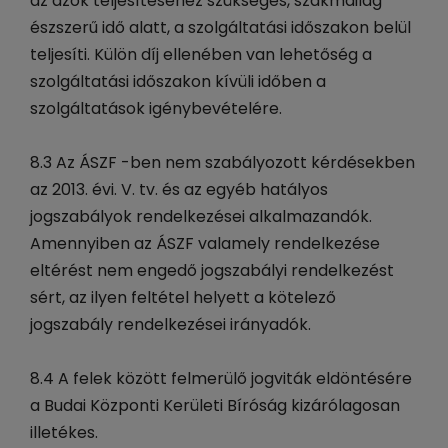
az azok teljesítéséhez szükséges, szakmailag
észszerű idő alatt, a szolgáltatási időszakon belül
teljesíti. Külön díj ellenében van lehetőség a
szolgáltatási időszakon kívüli időben a
szolgáltatások igénybevételére.
8.3 Az ÁSZF -ben nem szabályozott kérdésekben
az 2013. évi. V. tv. és az egyéb hatályos
jogszabályok rendelkezései alkalmazandók.
Amennyiben az ÁSZF valamely rendelkezése
eltérést nem engedő jogszabályi rendelkezést
sért, az ilyen feltétel helyett a kötelező
jogszabály rendelkezései irányadók.
8.4 A felek között felmerülő jogviták eldöntésére
a Budai Központi Kerületi Bíróság kizárólagosan
illetékes.