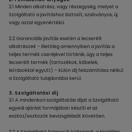
2.1 Minden alkatrész, vagy részegység, melyet a
Szolgáltató a javításhoz biztosít, szabványos, új
vagy azzal egyenértékű.
2.2 Garanciális javítás esetén a lecserélt
alkatrészek – illetőleg amennyiben a javítás a
teljes termék cseréjével történik, úgy a teljes
lecserélt termék (tartozékok, kábelek,
leírásokkal együtt) – külön díj felszámítása nélkül
a Szolgáltató tulajdonába kerül.
3. Szolgáltatási díj
3.1 A mindenkori szolgáltatási díjat a Szolgáltató
egyedi ajánlat formájában készíti el az
eszköz/eszközök bevizsgálását követően.
3.2 A Szolgáltató felmerült költségeit, a kiszállási