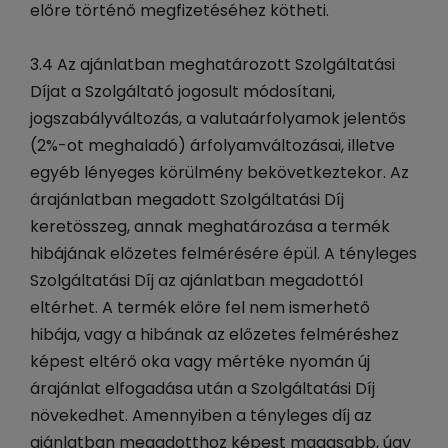
előre történő megfizetéséhez kötheti.
3.4 Az ajánlatban meghatározott Szolgáltatási
Díjat a Szolgáltató jogosult módosítani,
jogszabályváltozás, a valutaárfolyamok jelentős
(2%-ot meghaladó) árfolyamváltozásai, illetve
egyéb lényeges körülmény bekövetkeztekor. Az
árajánlatban megadott Szolgáltatási Díj
keretösszeg, annak meghatározása a termék
hibájának előzetes felmérésére épül. A tényleges
Szolgáltatási Díj az ajánlatban megadottól
eltérhet. A termék előre fel nem ismerhető
hibája, vagy a hibának az előzetes felméréshez
képest eltérő oka vagy mértéke nyomán új
árajánlat elfogadása után a Szolgáltatási Díj
növekedhet. Amennyiben a tényleges díj az
ajánlatban megadotthoz képest magasabb, úgy