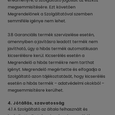
eredményre, a Szolgáltató jogosult az eszköz
megsemmisítésére. Ezt követően
Megrendelőnek a Szolgáltatóval szemben
semmiféle igénye nem lehet.
3.8 Garanciális termék szervizelése esetén,
amennyiben a javításra leadott termék nem
javítható, úgy a hibás termék automatikusan
kicserélésre kerül. Kicserélés esetén a
Megrendelő a hibás termékre nem tarthat
igényt. Megrendelő megértette és elfogadja a
Szolgáltató azon tájékoztatását, hogy kicserélés
esetén a hibás termék – adatvédelmi okokból –
megsemmisítésre kerülhet.
4. Jótállás, szavatosság
4.1 A Szolgáltató az általa felhasznált és