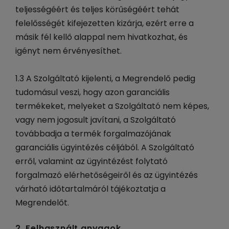
teljességéért és teljes körűségéért tehát
felelősségét kifejezetten kizárja, ezért erre a
másik fél kellő alappal nem hivatkozhat, és
igényt nem érvényesíthet.
1.3 A Szolgáltató kijelenti, a Megrendelő pedig
tudomásul veszi, hogy azon garanciális
termékeket, melyeket a Szolgáltató nem képes,
vagy nem jogosult javítani, a Szolgáltató
továbbadja a termék forgalmazójának
garanciális ügyintézés céljából. A Szolgáltató
erről, valamint az ügyintézést folytató
forgalmazó elérhetőségeiről és az ügyintézés
várható időtartalmáról tájékoztatja a
Megrendelőt.
2. Felhasznált anyagok