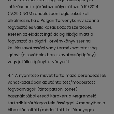
intézésének eljárási szabályairól szóló 19/2014.
(IV.29.) NGM rendeletben foglaltakat kell
alkalmazni, ha a Polgári Törvénykönyv szerinti
fogyasztó és vállalkozás közötti szerződés
esetén az eladott ingó dolog hibája miatt a
fogyasztó a Polgári Törvénykönyv szerinti
kellékszavatossági vagy termékszavatossági
igényt (a továbbiakban: szavatossági igény)
vagy jótállási igényt érvényesít.
4.4 A nyomtató művet tartalmazó berendezések
vonatkozásában az utántöltött/módosított
fogyóanyagok (tintapatron, toner)
használatából eredő károkért a Megrendelő
tartozik kizárólagos felelősséggel. Amennyiben a
hiba utántöltött/módosított kellékanyagok