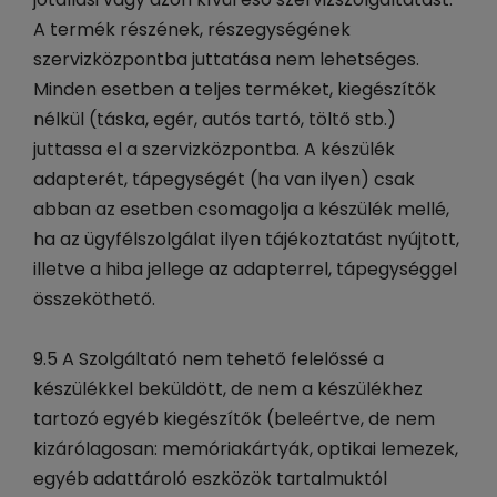
A termék részének, részegységének
szervizközpontba juttatása nem lehetséges.
Minden esetben a teljes terméket, kiegészítők
nélkül (táska, egér, autós tartó, töltő stb.)
juttassa el a szervizközpontba. A készülék
adapterét, tápegységét (ha van ilyen) csak
abban az esetben csomagolja a készülék mellé,
ha az ügyfélszolgálat ilyen tájékoztatást nyújtott,
illetve a hiba jellege az adapterrel, tápegységgel
összeköthető.
9.5 A Szolgáltató nem tehető felelőssé a
készülékkel beküldött, de nem a készülékhez
tartozó egyéb kiegészítők (beleértve, de nem
kizárólagosan: memóriakártyák, optikai lemezek,
egyéb adattároló eszközök tartalmuktól