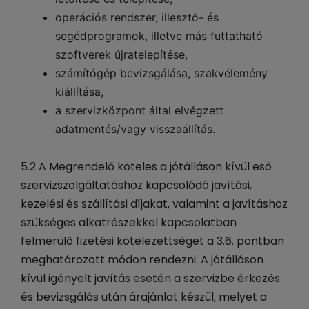
operációs rendszer, illesztő- és
segédprogramok, illetve más futtatható
szoftverek újratelepítése,
számítógép bevizsgálása, szakvélemény
kiállítása,
a szervizközpont által elvégzett
adatmentés/vagy visszaállítás.
5.2 A Megrendelő köteles a jótálláson kívül eső
szervizszolgáltatáshoz kapcsolódó javítási,
kezelési és szállítási díjakat, valamint a javításhoz
szükséges alkatrészekkel kapcsolatban
felmerülő fizetési kötelezettséget a 3.6. pontban
meghatározott módon rendezni. A jótálláson
kívül igényelt javítás esetén a szervizbe érkezés
és bevizsgálás után árajánlat készül, melyet a