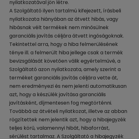
nyilatkozatával jön létre.
A Szolgáltató ilyen tartalmú kifejezett, írásbeli
nyilatkozata hiányában az átvett hibás, vagy
hibásnak vélt termékek nem minősülnek
garanciális javítás céljára átvett ingóságoknak.
Tekintettel arra, hogy a hiba felmerülésének
ténye ill. a felmerült hiba jellege csak a termék
bevizsgálását követően válik egyértelművé, a
Szolgáltató azon nyilatkozata, amely szerint a
terméket garanciális javítás céljára vette át,
nem eredményezi és nem jelenti automatikusan
azt, hogy a készülék javítása garanciális
javításként, díjmentesen fog megtörténni.
Továbbá az átvételi nyilatkozat, illetve az abban
rögzítettek nem jelentik azt, hogy a hibajegyzék
teljes körű, valamennyi hibát, hibaforrást,
sérülést tartalmaz. A Szolgáltató a hibajegyzék