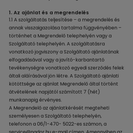
1. Az ajánlat és a megrendelés
1.1 A szolgáltatás teljesítése – a megrendelés és
annak visszaigazolása tartalma függvényében –
történhet a Megrendelő telephelyén vagy a
Szolgáltató telephelyén. A szolgáltatásra
vonatkozó jogviszony a Szolgáltató ajánlatának
elfogadásával vagy a javító-karbantartó
tevékenységre vonatkozó egyedi szerződés felek
általi aláírásával jön létre. A Szolgáltató ajánlati
kötöttsége az ajánlat Megrendelő által történt
átvételének napjától számított 7 (hét)
munkanapig érvényes.
A Megrendelő az ajánlatkérését megteheti
személyesen a Szolgáltató telephelyén,
telefonon a 06/1-470- 5022-es számon, a
service@nador.hu e-mail címen. Amennyiben az