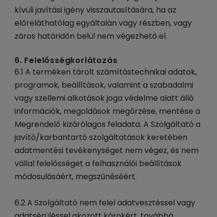
kívüli javítási igény visszautasítására, ha az
előreláthatólag egyáltalán vagy részben, vagy
záros határidőn belül nem végezhető el.
6. Felelősségkorlátozás
6.1 A terméken tárolt számítástechnikai adatok,
programok, beállítások, valamint a szabadalmi
vagy szellemi alkotások joga védelme alatt álló
információk, megoldások megőrzése, mentése a
Megrendelő kizárólagos feladata. A Szolgáltató a
javító/karbantartó szolgáltatások keretében
adatmentési tevékenységet nem végez, és nem
vállal felelősséget a felhasználói beállítások
módosulásáért, megszűnéséért.
6.2 A Szolgáltató nem felel adatvesztéssel vagy
adatsérüléssel okozott károkért, továbbá