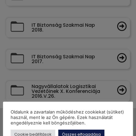
IT Biztonság Szakmai Nap
2018.
IT Biztonság Szakmai Nap
2017.
Nagyvállalatok Logisztikai
Vezetőinek X. Konferenciája
2016.V.26.
Oldalunk a zavartalan működéshez cookiekat (sütiket)
használ, ment le az Ön gépére. Ezek használatát
engedélyeznie kell böngészőjében.
Cookie beállítások
Összes elfogadása