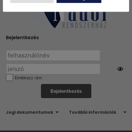
Bejelentkezés
Emlékezz rám
Jogi dokumentumok
További információk