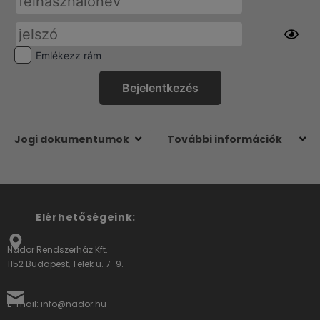
Emlékezz rám
Jogi dokumentumok
További információk
Elérhetőségeink:
Nádor Rendszerház Kft.
1152 Budapest, Telek u. 7-9.
E-mail: info@nador.hu