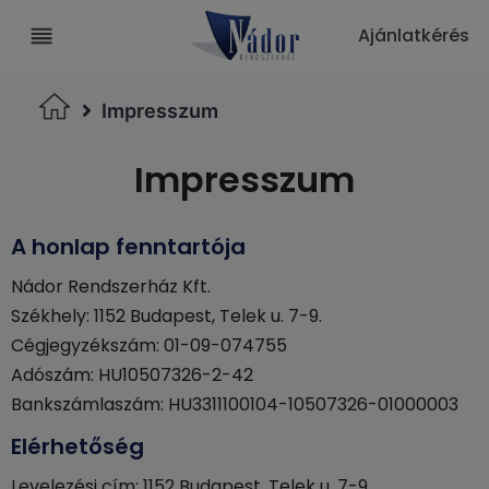
Ajánlatkérés
Impresszum
Impresszum
A honlap fenntartója
Nádor Rendszerház Kft.
Székhely: 1152 Budapest, Telek u. 7-9.
Cégjegyzékszám: 01-09-074755
Adószám: HU10507326-2-42
Bankszámlaszám: HU3311100104-10507326-01000003
Elérhetőség
Levelezési cím: 1152 Budapest, Telek u. 7-9.