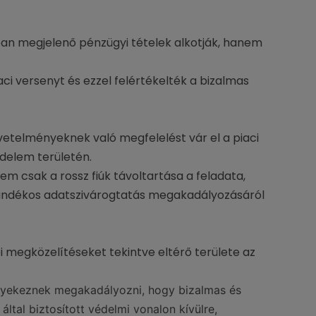
an megjelenő pénzügyi tételek alkotják, hanem
aci versenyt és ezzel felértékelték a bizalmas
etelményeknek való megfelelést vár el a piaci
édelem területén.
em csak a rossz fiúk távoltartása a feladata,
zándékos adatszivárogtatás megakadályozásáról
i megközelítéseket tekintve eltérő területe az
 igyekeznek megakadályozni, hogy bizalmas és
ltal biztosított védelmi vonalon kívülre,