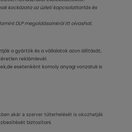
k kockázata az üzleti kapcsolattartás és
lamint DLP megoldásainkról itt olvashat.
ják a gyártók és a vállalatok azon állítását,
éretlen reklámlevél.
nek,de esetenként komoly anyagi vonzatuk is
en akár a szerver túlterhelését is okozhatják
ézbesítését biztosítani.