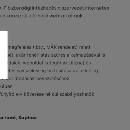
IT biztonsági intézkedés a szervezet internetes
ein keresztül elérhető webtartalmak
lyi megfelelés (Ibtv., MÁK rendelet) miatt
rését, akár fehérlistás szűrés alkalmazásával is
boldalak, weboldal kategóriák tiltása) és
rnetes sávszélesség biztosítása az üzletileg
k a korlátozások bevezetéséhez.
kében.
 fűnyíró elv követése nélkül szabályozhatók,
ortinet
,
Sophos