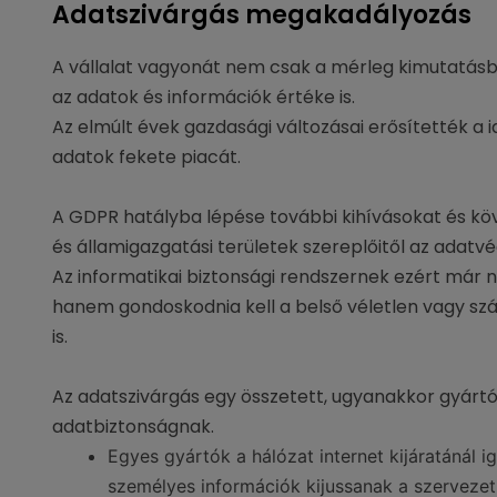
Adatszivárgás megakadályozás
A vállalat vagyonát nem csak a mérleg kimutatásb
az adatok és információk értéke is.
Az elmúlt évek gazdasági változásai erősítették a i
adatok fekete piacát.
A GDPR hatályba lépése további kihívásokat és köv
és államigazgatási területek szereplőitől az adatv
Az informatikai biztonsági rendszernek ezért már n
hanem gondoskodnia kell a belső véletlen vagy s
is.
Az adatszivárgás egy összetett, ugyanakkor gyártó
adatbiztonságnak.
Egyes gyártók a hálózat internet kijáratánál
személyes információk kijussanak a szervezet á