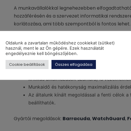
A munkavállalókkal legnehezebben elfogadtatható 
hozzáférésén és a szervezet informatikai rendszer
korlátozása, ami több szempontból is fontos lehet.
Melyek ezek a szempontok?
Oldalunk a zavartalan működéshez cookiekat (sütiket)
Államigazgatási területen törvényi és jogszabá
használ, ment le az Ön gépére. Ezek használatát
engedélyeznie kell böngészőjében.
korlátozzák, korlátozhatják a webtartalmak elé
Biztonsági (rosszindulatú kódot tartalmazó we
Cookie beállítások
Összes elfogadása
erőforrás gazdálkodási megfontolások (az inte
kritikus alkalmazások számára) is vezethetne
Munkaidő és hatékonyság maximalizálás érde
Az általunk kínált megoldással a fenti célok a
beállíthatók.
Gyártói megoldások:
Barracuda
,
WatchGuard
,
F