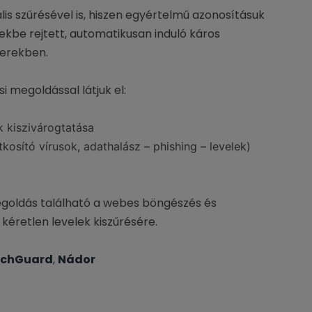
lis szűrésével is, hiszen egyértelmű azonosításuk
ekbe rejtett, automatikusan induló káros
erekben.
i megoldással látjuk el:
 kiszivárogtatása
kosító vírusok, adathalász – phishing – levelek)
goldás található a webes böngészés és
kéretlen levelek kiszűrésére.
chGuard
,
Nádor