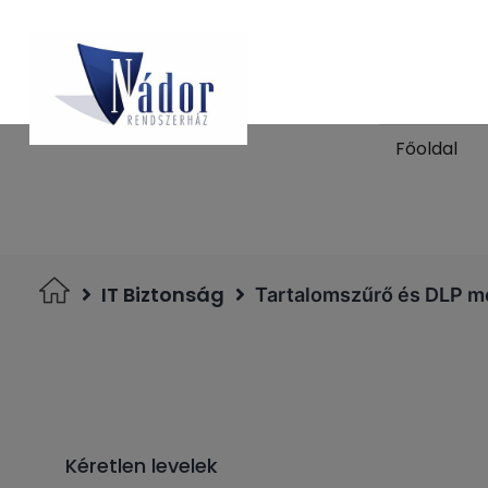
Főoldal
IT Biztonság
Tartalomszűrő és DLP m
Kéretlen levelek