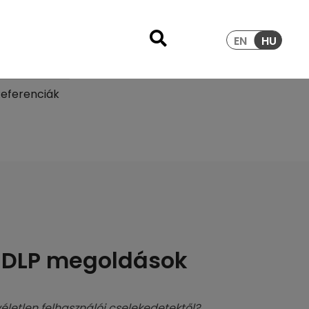
EN
HU
eferenciák
s DLP megoldások
letlen felhasználói cselekedetektől?