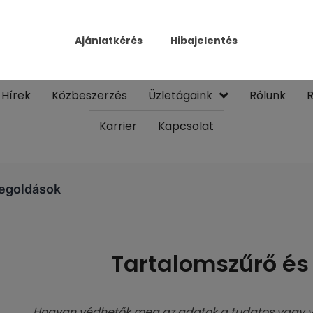
Ajánlatkérés
Hibajelentés
Hírek
Közbeszerzés
Üzletágaink
Rólunk
R
Karrier
Kapcsolat
egoldások
Tartalomszűrő é
Hogyan védhetők meg az adatok a tudatos vagy vé