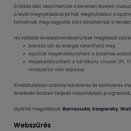
Értékes időt veszíthetünk a kéretlen levelek manuá
a levél megnyitásával járhat. Megnyitáskor a spam
tartalmak még nagyobb kárt okozhatnak a rendsz
Ha vállalati levelezőrendszerünket megfelelő szűrés
jelentős idő és energia takarítható meg
egyúttal megakadályozható a bizalmas adatok
megakadályozható a kártékony vírusok (Pl. Tit
rendszerbe való bejutása.
Kínálatunkban számos hardveres és szoftveres me
levelezés közben terjedő rosszindulatú programok, 
Gyártói megoldások:
Barracuda
,
Kaspersky
,
Wat
Webszűrés