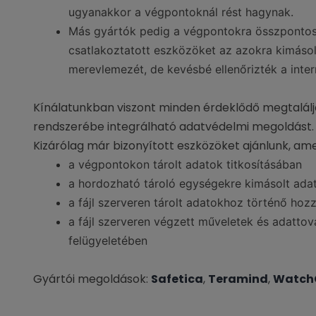
ugyanakkor a végpontoknál rést hagynak.
Más gyártók pedig a végpontokra összpontosí
csatlakoztatott eszközöket az azokra kimásolt 
merevlemezét, de kevésbé ellenőrizték a inter
Kínálatunkban viszont minden érdeklődő megtalálj
rendszerébe integrálható adatvédelmi megoldást.
Kizárólag már bizonyított eszközöket ajánlunk, am
a végpontokon tárolt adatok titkosításában
a hordozható tároló egységekre kimásolt ada
a fájl szerveren tárolt adatokhoz történő ho
a fájl szerveren végzett műveletek és adatto
felügyeletében
Gyártói megoldások:
Safetica
,
Teramind
,
Watch