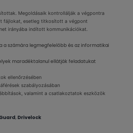
tottak. Megoldásaik kontrollálják a végpontra
fájlokat, esetleg titkosított a végpont
net irányába indított kommunikációkat.
a a számára legmegfelelőbb és az informatikai
elyek maradéktalanul ellátják feladatukat
tok ellenőrzésében
zzáférések szabályozásában
vábbítások, valamint a csatlakoztatok eszközök
Guard
,
Drivelock