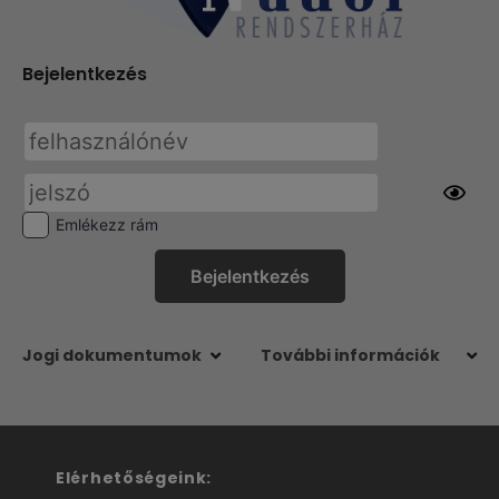
Bejelentkezés
Emlékezz rám
Jogi dokumentumok
További információk
Elérhetőségeink: