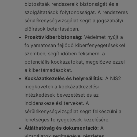
biztosítsák rendszereik biztonságát és a
szolgáltatások folytonosságát. A rendszeres
sérülékenységvizsgálat segít a jogszabályi
előírások betartásában.
Proaktív kiberbiztonság:
Védelmet nyújt a
folyamatosan fejlődő kiberfenyegetésekkel
szemben, segít időben felismerni a
potenciális kockázatokat, megelőzve ezzel
a kibertámadásokat.
Kockázatkezelés és helyreállítás:
A NIS2
megköveteli a kockázatkezelési
intézkedések bevezetését és az
incidenskezelési terveket. A
sérülékenységvizsgálat segít felkészülni a
lehetséges fenyegetések kezelésére.
Átláthatóság és dokumentáció:
A
vizsgálatok segítségével részletes