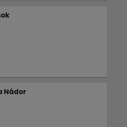
sok
a Nádor