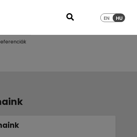
EN
HU
eferenciák
maink
maink