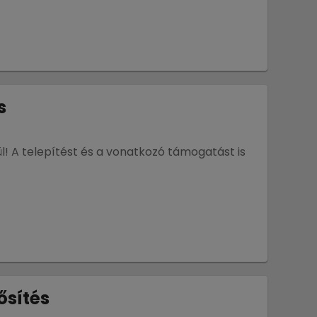
s
l! A telepítést és a vonatkozó támogatást is
ősítés