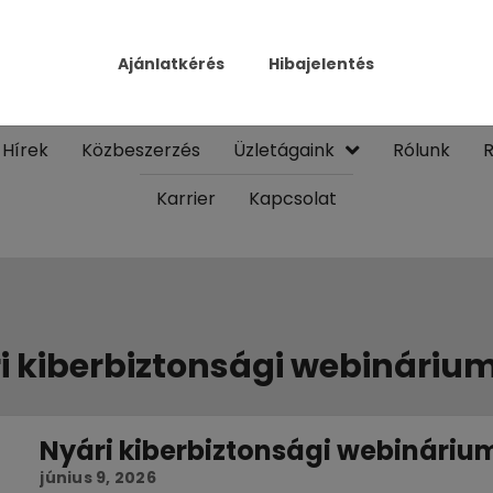
Ajánlatkérés
Hibajelentés
Hírek
Közbeszerzés
Üzletágaink
Rólunk
R
Karrier
Kapcsolat
i kiberbiztonsági webináriu
Nyári kiberbiztonsági webináriu
június 9, 2026