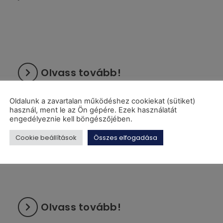
Olvass tovább!
Oldalunk a zavartalan működéshez cookiekat (sütiket)
használ, ment le az Ön gépére. Ezek használatát
Ipari Szakmai Nap 2024.
engedélyeznie kell böngészőjében.
április 25, 2024
Cookie beállítások
Összes elfogadása
Olvass tovább!