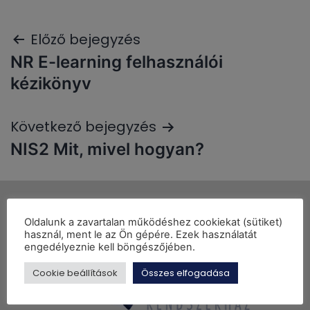
Előző bejegyzés
NR E-learning felhasználói
kézikönyv
Következő bejegyzés
NIS2 Mit, mivel hogyan?
Oldalunk a zavartalan működéshez cookiekat (sütiket)
használ, ment le az Ön gépére. Ezek használatát
engedélyeznie kell böngészőjében.
Cookie beállítások
Összes elfogadása