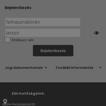
Bejelentkezés
Emlékezz rám
Jogi dokumentumok
További információk
Elérhetőségeink:
Nádor Rendszerház Kft.