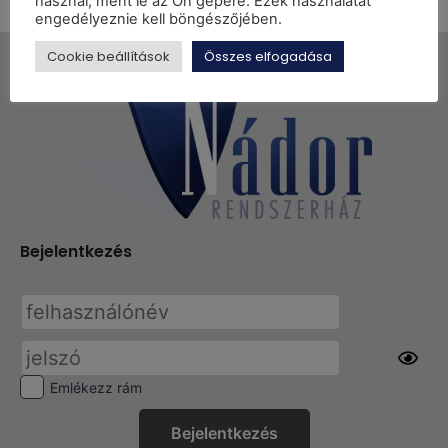
használ, ment le az Ön gépére. Ezek használatát
engedélyeznie kell böngészőjében.
Cookie beállítások
Összes elfogadása
Bejelentkezés
Emlékezz rám