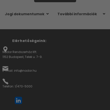
Jogi dokumentumok
További információk
Elérhetőségeink:
Nádor Rendszerház Kft.
1152 Budapest, Telek u. 7-9.
E-mail: info@nador.hu
Telefon: 1/470-5000