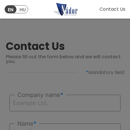
Contact Us
EN
HU
Contact Us
Please fill out the form below and we will contact
you.
Mandatory field
Company name
*
Name
*